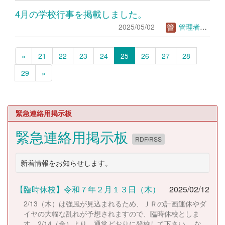
4月の学校行事を掲載しました。
2025/05/02
管理者ＴＳ
«
21
22
23
24
25
26
27
28
29
»
緊急連絡用掲示板
緊急連絡用掲示板
RDF/RSS
新着情報をお知らせします。
【臨時休校】令和７年２月１３日（木）
2025/02/12
2/13（木）は強風が見込まれるため、ＪＲの計画運休やダ
イヤの大幅な乱れが予想されますので、臨時休校としま
す。2/14（金）より、通常どおりに登校して下さい。 な