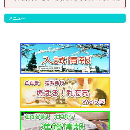
お、休校にともない考査日程は以下のとおりに変更しま
す。 2/14（金）考査２日目 2/17（月）考査３日目
2/18（火）考査４日目
メニュー