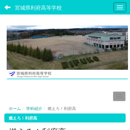
宮城県利府高等学校
Toggl
ホーム
学科紹介
燃えろ！利府高
燃えろ！利府高