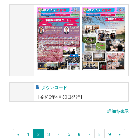
ダウンロード
【令和6年4月30日発行】
詳細を表示
«
1
2
3
4
5
6
7
8
9
»