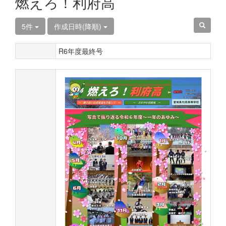
燃えろ！利府高
5件
作成日時(降順)
R6年度最終号