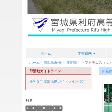
ホーム
学校案内
ホーム
部活動紹介
運動部
ソフトテニス（女
部活動ガイドライン
新着
令和２年度部活動ガイドライン.pdf
Test
4
4
6
0
5
2
3