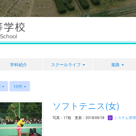
学科紹介
スクールライフ
進路
）
順
10件
ソフトテニス(女)
写真：17枚
更新：2018/06/18
システム管理