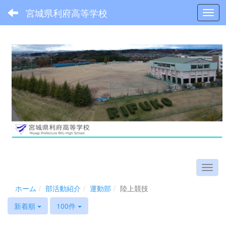
宮城県利府高等学校
Toggl
ホーム
部活動紹介
運動部
陸上競技
新着順
100件