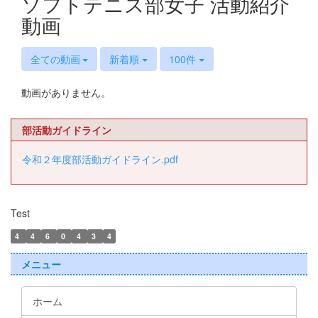
ソフトテニス部女子 活動紹介
動画
全ての動画
新着順
100件
動画がありません。
部活動ガイドライン
令和２年度部活動ガイドライン.pdf
Test
4
4
6
0
4
3
4
メニュー
ホーム