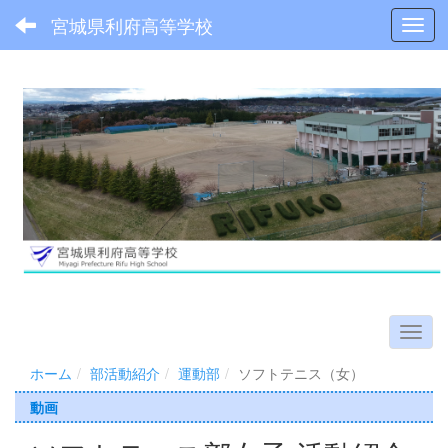
宮城県利府高等学校
Toggl
ホーム
部活動紹介
運動部
ソフトテニス（女）
動画