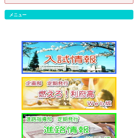
お、休校にともない考査日程は以下のとおりに変更しま
す。 2/14（金）考査２日目 2/17（月）考査３日目
2/18（火）考査４日目
メニュー