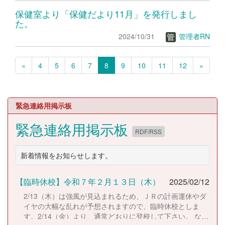
保健室より「保健だより11月」を発行しまし
た。
2024/10/31
管理者RN
«
4
5
6
7
8
9
10
11
12
»
緊急連絡用掲示板
緊急連絡用掲示板
RDF/RSS
新着情報をお知らせします。
【臨時休校】令和７年２月１３日（木）
2025/02/12
2/13（木）は強風が見込まれるため、ＪＲの計画運休やダ
イヤの大幅な乱れが予想されますので、臨時休校としま
す。2/14（金）より、通常どおりに登校して下さい。 な