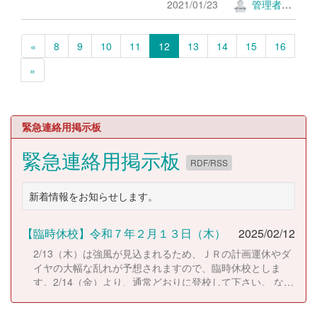
2021/01/23
管理者ＫＫ
«
8
9
10
11
12
13
14
15
16
»
緊急連絡用掲示板
緊急連絡用掲示板
RDF/RSS
新着情報をお知らせします。
【臨時休校】令和７年２月１３日（木）
2025/02/12
2/13（木）は強風が見込まれるため、ＪＲの計画運休やダ
イヤの大幅な乱れが予想されますので、臨時休校としま
す。2/14（金）より、通常どおりに登校して下さい。 な
お、休校にともない考査日程は以下のとおりに変更しま
す。 2/14（金）考査２日目 2/17（月）考査３日目