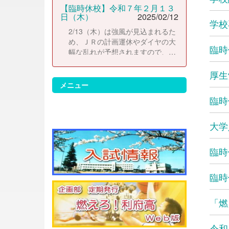
【臨時休校】令和７年２月１３
日（木）
2025/02/12
学校
2/13（木）は強風が見込まれるた
め、ＪＲの計画運休やダイヤの大
臨時
幅な乱れが予想されますので、臨
時休校とします。2/14（金）よ
り、通常どおりに登校して下さ
厚生
い。 なお、休校にともない考査日
メニュー
程は以下のとおりに変更します。
臨時
2/14（金）考査２日目 2/17（月）
考査３日目 2/18（火）考査４日目
大学
臨時
臨時
「燃
令和