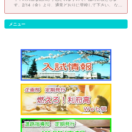
す。2/14（金）より、通常どおりに登校して下さい。 な
お、休校にともない考査日程は以下のとおりに変更しま
す。 2/14（金）考査２日目 2/17（月）考査３日目
2/18（火）考査４日目
メニュー