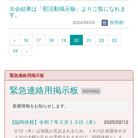
大会結果は「部活動掲示板」よりご覧になれま
す。
2024/06/03
管理者t
«
16
17
18
19
20
21
22
23
24
»
緊急連絡用掲示板
緊急連絡用掲示板
RDF/RSS
新着情報をお知らせします。
【臨時休校】令和７年２月１３日（木）
2025/02/12
2/13（木）は強風が見込まれるため、ＪＲの計画運休やダ
イヤの大幅な乱れが予想されますので、臨時休校としま