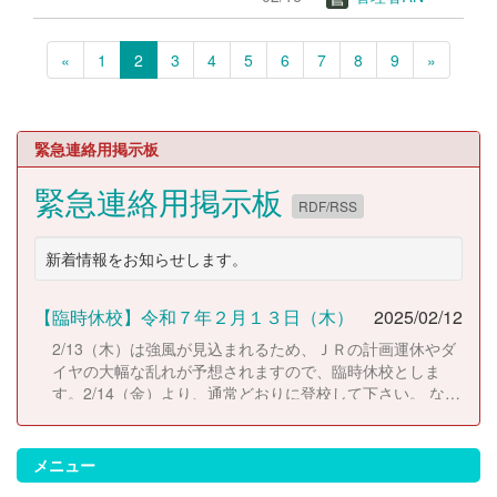
«
1
2
3
4
5
6
7
8
9
»
緊急連絡用掲示板
緊急連絡用掲示板
RDF/RSS
新着情報をお知らせします。
【臨時休校】令和７年２月１３日（木）
2025/02/12
2/13（木）は強風が見込まれるため、ＪＲの計画運休やダ
イヤの大幅な乱れが予想されますので、臨時休校としま
す。2/14（金）より、通常どおりに登校して下さい。 な
お、休校にともない考査日程は以下のとおりに変更しま
す。 2/14（金）考査２日目 2/17（月）考査３日目
2/18（火）考査４日目
メニュー