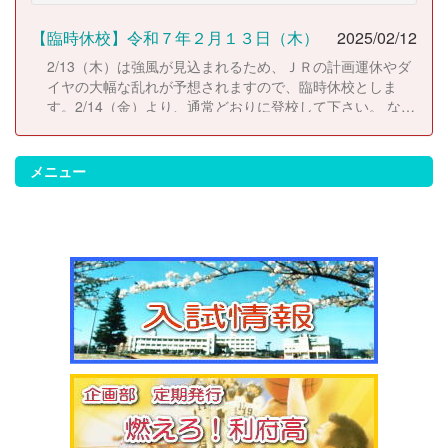
【臨時休校】令和７年２月１３日（木）
2025/02/12
2/13（木）は強風が見込まれるため、ＪＲの計画運休やダ
イヤの大幅な乱れが予想されますので、臨時休校としま
す。2/14（金）より、通常どおりに登校して下さい。 な
お、休校にともない考査日程は以下のとおりに変更しま
す。 2/14（金）考査２日目 2/17（月）考査３日目
2/18（火）考査４日目
メニュー