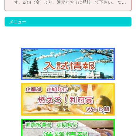
す。2/14（金）より、通常どおりに登校して下さい。 な
お、休校にともない考査日程は以下のとおりに変更しま
す。 2/14（金）考査２日目 2/17（月）考査３日目
2/18（火）考査４日目
メニュー