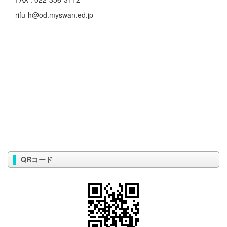
rifu-h@od.myswan.ed.jp
QRコード