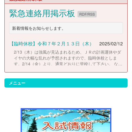
緊急連絡用掲示板
RDF/RSS
新着情報をお知らせします。
【臨時休校】令和７年２月１３日（木）
2025/02/12
2/13（木）は強風が見込まれるため、ＪＲの計画運休やダ
イヤの大幅な乱れが予想されますので、臨時休校としま
す。2/14（金）より、通常どおりに登校して下さい。 な
お、休校にともない考査日程は以下のとおりに変更しま
す。 2/14（金）考査２日目 2/17（月）考査３日目
2/18（火）考査４日目
メニュー