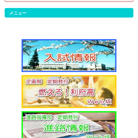
す。 2/14（金）考査２日目 2/17（月）考査３日目
2/18（火）考査４日目
メニュー