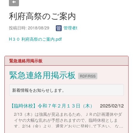
利府高祭のご案内
投稿日時: 2018/08/29
管理者t
H３０ 利府高祭のご案内.pdf
緊急連絡用掲示板
緊急連絡用掲示板
RDF/RSS
新着情報をお知らせします。
【臨時休校】令和７年２月１３日（木）
2025/02/12
2/13（木）は強風が見込まれるため、ＪＲの計画運休やダ
イヤの大幅な乱れが予想されますので、臨時休校としま
す。2/14（金）より、通常どおりに登校して下さい。 な
お、休校にともない考査日程は以下のとおりに変更しま