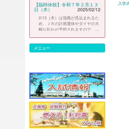
入学
【臨時休校】令和７年２月１３
日（木）
2025/02/12
2/13（木）は強風が見込まれるた
め、ＪＲの計画運休やダイヤの大
幅な乱れが予想されますので、臨
時休校とします。2/14（金）よ
り、通常どおりに登校して下さ
い。 なお、休校にともない考査日
メニュー
程は以下のとおりに変更します。
2/14（金）考査２日目 2/17（月）
考査３日目 2/18（火）考査４日目