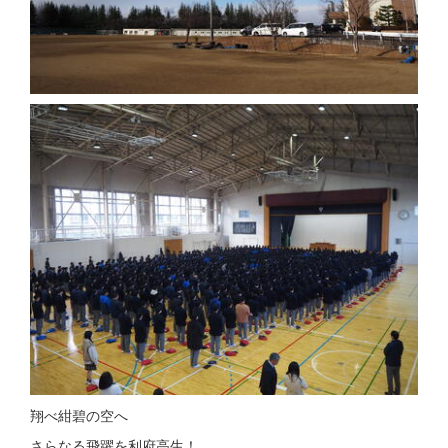
翔べ紺碧の空へ
さらなる飛躍を利府高生！