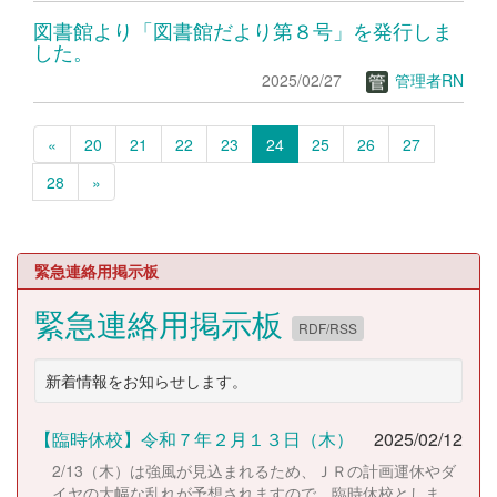
図書館より「図書館だより第８号」を発行しま
した。
2025/02/27
管理者RN
«
20
21
22
23
24
25
26
27
28
»
緊急連絡用掲示板
緊急連絡用掲示板
RDF/RSS
新着情報をお知らせします。
【臨時休校】令和７年２月１３日（木）
2025/02/12
2/13（木）は強風が見込まれるため、ＪＲの計画運休やダ
イヤの大幅な乱れが予想されますので、臨時休校としま