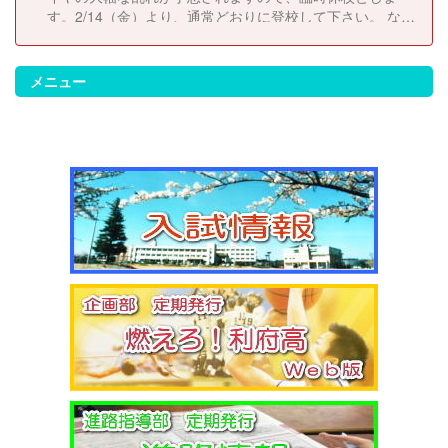
す。2/14（金）より、通常どおりに登校して下さい。 な
お、休校にともない考査日程は以下のとおりに変更しま
す。 2/14（金）考査２日目 2/17（月）考査３日目
2/18（火）考査４日目
メニュー