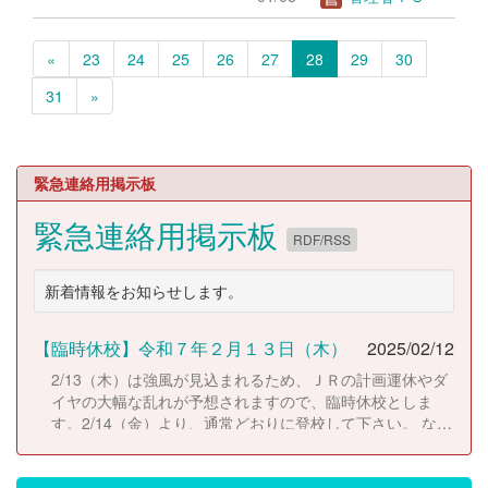
«
23
24
25
26
27
28
29
30
31
»
緊急連絡用掲示板
緊急連絡用掲示板
RDF/RSS
新着情報をお知らせします。
【臨時休校】令和７年２月１３日（木）
2025/02/12
2/13（木）は強風が見込まれるため、ＪＲの計画運休やダ
イヤの大幅な乱れが予想されますので、臨時休校としま
す。2/14（金）より、通常どおりに登校して下さい。 な
お、休校にともない考査日程は以下のとおりに変更しま
す。 2/14（金）考査２日目 2/17（月）考査３日目