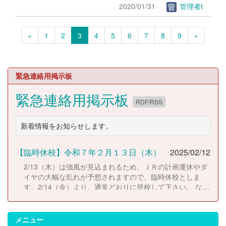
2020/01/31
管理者t
«
1
2
3
4
5
6
7
8
9
»
緊急連絡用掲示板
緊急連絡用掲示板
RDF/RSS
新着情報をお知らせします。
【臨時休校】令和７年２月１３日（木）
2025/02/12
2/13（木）は強風が見込まれるため、ＪＲの計画運休やダ
イヤの大幅な乱れが予想されますので、臨時休校としま
す。2/14（金）より、通常どおりに登校して下さい。 な
お、休校にともない考査日程は以下のとおりに変更しま
す。 2/14（金）考査２日目 2/17（月）考査３日目
2/18（火）考査４日目
メニュー