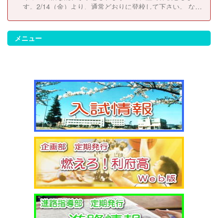
す。2/14（金）より、通常どおりに登校して下さい。 な
お、休校にともない考査日程は以下のとおりに変更しま
す。 2/14（金）考査２日目 2/17（月）考査３日目
2/18（火）考査４日目
メニュー