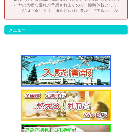
イヤの大幅な乱れが予想されますので、臨時休校としま
す。2/14（金）より、通常どおりに登校して下さい。 な
お、休校にともない考査日程は以下のとおりに変更しま
す。 2/14（金）考査２日目 2/17（月）考査３日目
2/18（火）考査４日目
メニュー