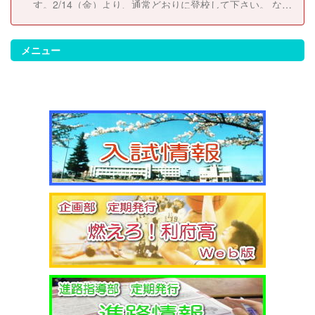
す。2/14（金）より、通常どおりに登校して下さい。 な
お、休校にともない考査日程は以下のとおりに変更しま
す。 2/14（金）考査２日目 2/17（月）考査３日目
2/18（火）考査４日目
メニュー