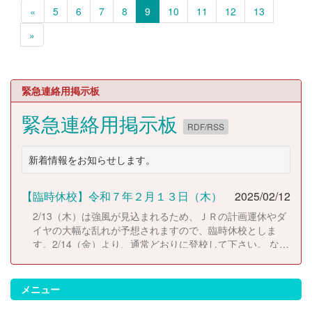
«
5
6
7
8
9
10
11
12
13
»
緊急連絡用掲示板
緊急連絡用掲示板
RDF/RSS
新着情報をお知らせします。
【臨時休校】令和７年２月１３日（木）
2025/02/12
2/13（木）は強風が見込まれるため、ＪＲの計画運休やダ
イヤの大幅な乱れが予想されますので、臨時休校としま
す。2/14（金）より、通常どおりに登校して下さい。 な
お、休校にともない考査日程は以下のとおりに変更しま
す。 2/14（金）考査２日目 2/17（月）考査３日目
2/18（火）考査４日目
メニュー