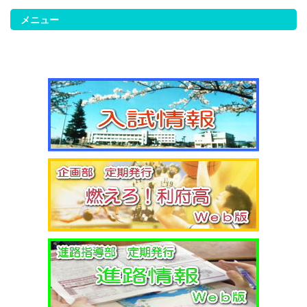
す。 2/14（金）考査２日目 2/17（月）考査３日目
2/18（火）考査４日目
メニュー