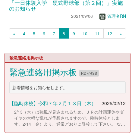
「一日体験入学 硬式野球部（第２回）」実施
のお知らせ
2021/09/06
管理者RN
«
4
5
6
7
8
9
10
11
12
»
緊急連絡用掲示板
緊急連絡用掲示板
RDF/RSS
新着情報をお知らせします。
【臨時休校】令和７年２月１３日（木）
2025/02/12
2/13（木）は強風が見込まれるため、ＪＲの計画運休やダ
イヤの大幅な乱れが予想されますので、臨時休校としま
す。2/14（金）より、通常どおりに登校して下さい。 な
お、休校にともない考査日程は以下のとおりに変更しま