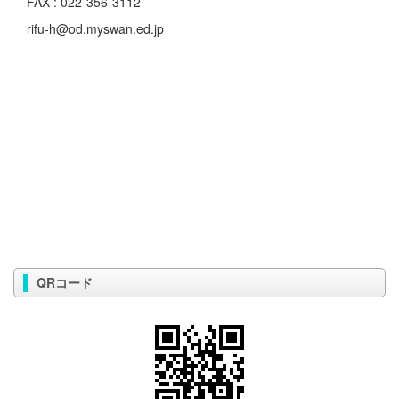
FAX : 022-356-3112
rifu-h@od.myswan.ed.jp
QRコード