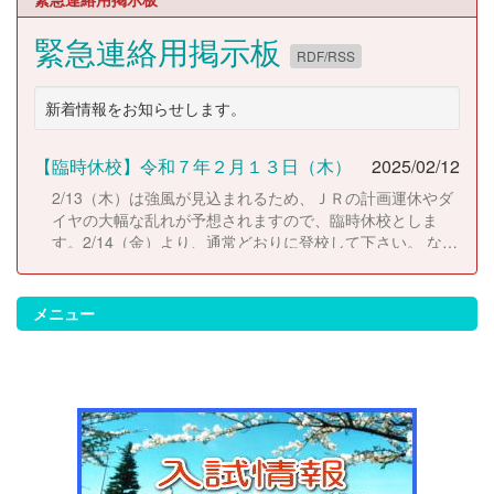
緊急連絡用掲示板
RDF/RSS
新着情報をお知らせします。
【臨時休校】令和７年２月１３日（木）
2025/02/12
2/13（木）は強風が見込まれるため、ＪＲの計画運休やダ
イヤの大幅な乱れが予想されますので、臨時休校としま
す。2/14（金）より、通常どおりに登校して下さい。 な
お、休校にともない考査日程は以下のとおりに変更しま
す。 2/14（金）考査２日目 2/17（月）考査３日目
2/18（火）考査４日目
メニュー