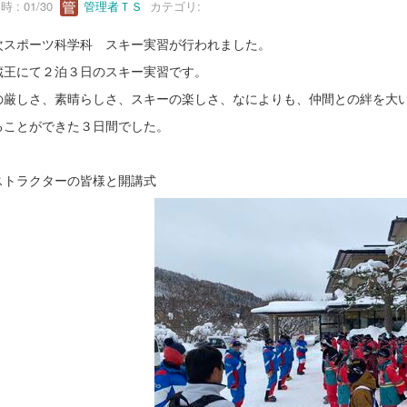
 : 01/30
管理者ＴＳ
カテゴリ:
次スポーツ科学科 スキー実習が行われました。
蔵王にて２泊３日のスキー実習です。
の厳しさ、素晴らしさ、スキーの楽しさ、なによりも、仲間との絆を大
ることができた３日間でした。
ストラクターの皆様と開講式