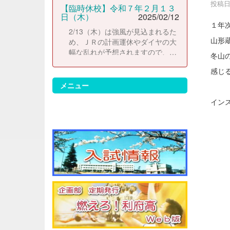
投稿日時
【臨時休校】令和７年２月１３
日（木）
2025/02/12
１年
2/13（木）は強風が見込まれるた
山形
め、ＪＲの計画運休やダイヤの大
幅な乱れが予想されますので、臨
冬山
時休校とします。2/14（金）よ
感じ
り、通常どおりに登校して下さ
い。 なお、休校にともない考査日
メニュー
程は以下のとおりに変更します。
イン
2/14（金）考査２日目 2/17（月）
考査３日目 2/18（火）考査４日目