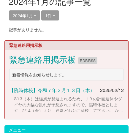
2024年1月の記事一覧
2024年1月
1件
記事がありません。
緊急連絡用掲示板
緊急連絡用掲示板
RDF/RSS
新着情報をお知らせします。
【臨時休校】令和７年２月１３日（木）
2025/02/12
2/13（木）は強風が見込まれるため、ＪＲの計画運休やダ
イヤの大幅な乱れが予想されますので、臨時休校としま
す。2/14（金）より、通常どおりに登校して下さい。 な
お、休校にともない考査日程は以下のとおりに変更しま
す。 2/14（金）考査２日目 2/17（月）考査３日目
2/18（火）考査４日目
メニュー