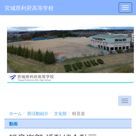
宮城県利府高等学校
Toggl
ホーム
部活動紹介
文化部
軽音楽
動画