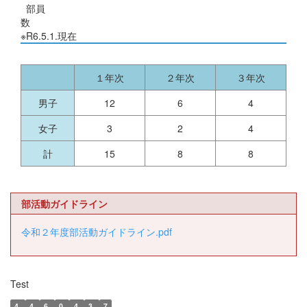
部員
数
※R6.5.1.現在
１年次
２年次
３年次
男子
12
6
4
女子
3
2
4
計
15
8
8
部活動ガイドライン
令和２年度部活動ガイドライン.pdf
Test
4
4
6
0
4
3
7