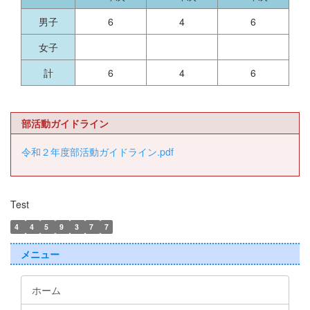
男子
6
4
6
女子
計
6
4
6
部活動ガイドライン
令和２年度部活動ガイドライン.pdf
Test
4
4
5
9
3
7
7
メニュー
ホーム