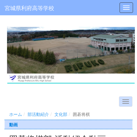
宮城県利府高等学校
Toggl
ホーム
部活動紹介
文化部
囲碁将棋
動画