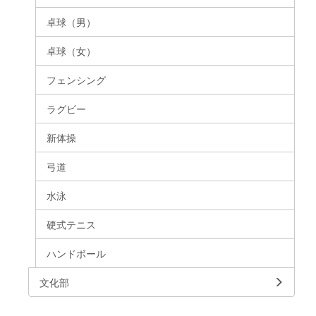
卓球（男）
卓球（女）
フェンシング
ラグビー
新体操
弓道
水泳
硬式テニス
ハンドボール
文化部