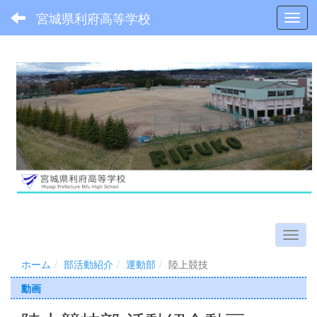
宮城県利府高等学校
Toggl
ホーム
部活動紹介
運動部
陸上競技
動画