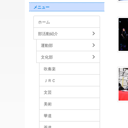
メニュー
ホーム
部活動紹介
運動部
文化部
吹奏楽
ＪＲＣ
文芸
美術
華道
茶道