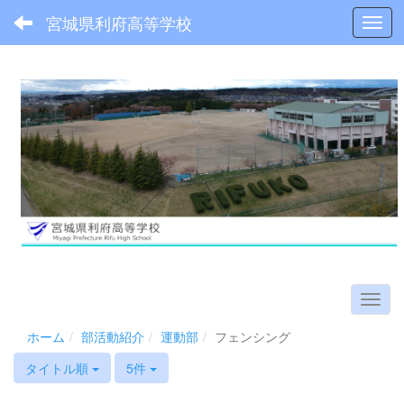
宮城県利府高等学校
Toggl
ホーム
部活動紹介
運動部
フェンシング
タイトル順
5件