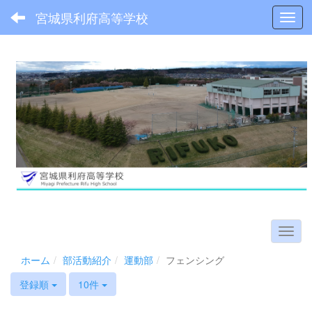
宮城県利府高等学校
Toggl
ホーム
部活動紹介
運動部
フェンシング
登録順
10件