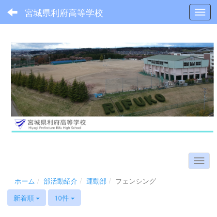
宮城県利府高等学校
Toggl
ホーム
部活動紹介
運動部
フェンシング
新着順
10件