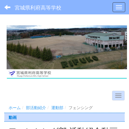
宮城県利府高等学校
Toggl
ホーム
部活動紹介
運動部
フェンシング
動画