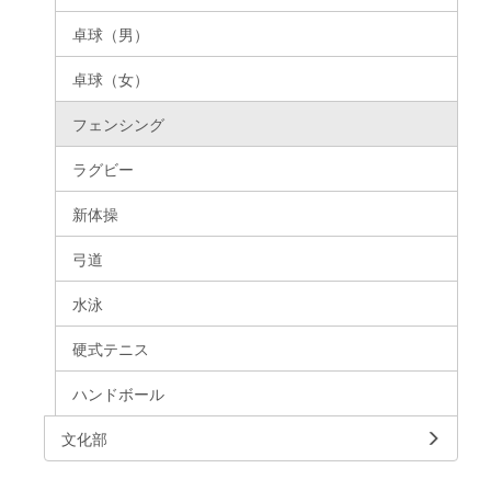
卓球（男）
卓球（女）
フェンシング
ラグビー
新体操
弓道
水泳
硬式テニス
ハンドボール
文化部