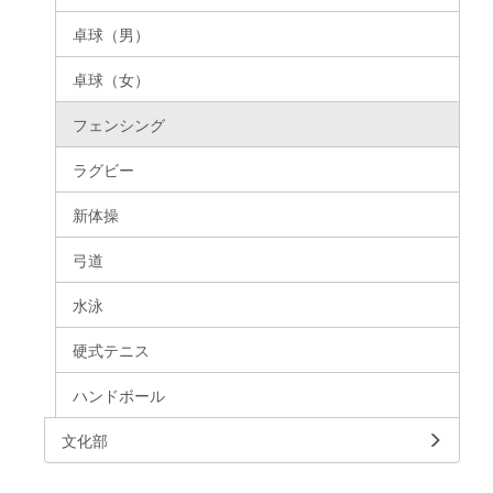
卓球（男）
卓球（女）
フェンシング
ラグビー
新体操
弓道
水泳
硬式テニス
ハンドボール
文化部