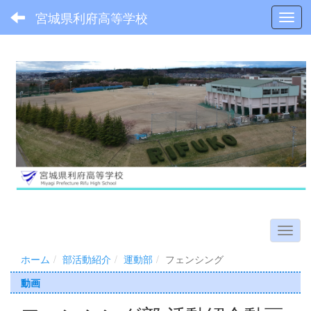
宮城県利府高等学校
Toggl
ホーム
部活動紹介
運動部
フェンシング
動画