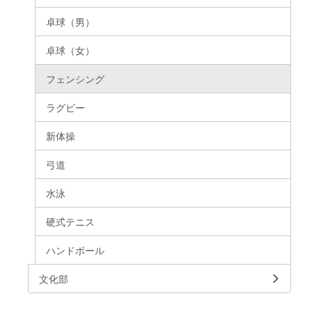
卓球（男）
卓球（女）
フェンシング
ラグビー
新体操
弓道
水泳
硬式テニス
ハンドボール
文化部