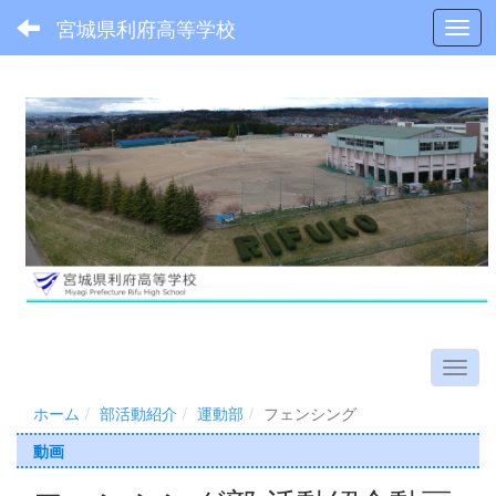
宮城県利府高等学校
Toggl
ホーム
部活動紹介
運動部
フェンシング
動画