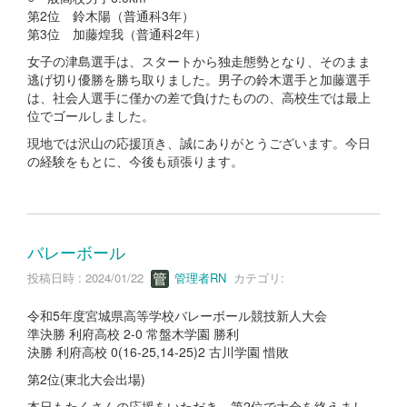
第2位 鈴木陽（普通科3年）
第3位 加藤煌我（普通科2年）
女子の津島選手は、スタートから独走態勢となり、そのまま
逃げ切り優勝を勝ち取りました。男子の鈴木選手と加藤選手
は、社会人選手に僅かの差で負けたものの、高校生では最上
位でゴールしました。
現地では沢山の応援頂き、誠にありがとうございます。今日
の経験をもとに、今後も頑張ります。
バレーボール
投稿日時 : 2024/01/22
管理者RN
カテゴリ:
令和5年度宮城県高等学校バレーボール競技新人大会
準決勝 利府高校 2-0 常盤木学園 勝利
決勝 利府高校 0(16-25,14-25)2 古川学園 惜敗
第2位(東北大会出場)
本日もたくさんの応援をいただき、第2位で大会を終えまし