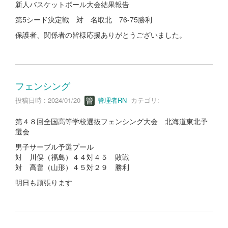
新人バスケットボール大会結果報告
第5シード決定戦 対 名取北 76-75勝利
保護者、関係者の皆様応援ありがとうございました。
フェンシング
投稿日時 : 2024/01/20
管理者RN
カテゴリ:
第４８回全国高等学校選抜フェンシング大会 北海道東北予
選会
男子サーブル予選プール
対 川俣（福島）４４対４５ 敗戦
対 高畠（山形）４５対２９ 勝利
明日も頑張ります