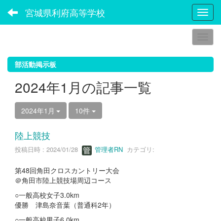
宮城県利府高等学校
Toggl
部活動掲示板
2024年1月の記事一覧
2024年1月
10件
陸上競技
投稿日時 : 2024/01/28
管理者RN
カテゴリ:
第48回角田クロスカントリー大会
＠角田市陸上競技場周辺コース
○一般高校女子3.0km
優勝 津島奈音葉（普通科2年）
○一般高校男子6.0km