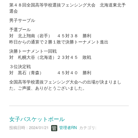
第４８回全国高等学校選抜フェンシング大会 北海道東北予
選会
男子サーブル
予選プール
対 北上翔南（岩手） ４５対３８ 勝利
昨日からの通算で２勝１敗で決勝トーナメント進出
決勝トーナメント一回戦
対 札幌大谷（北海道）２３対４５ 敗戦
３位決定戦
対 黒石（青森） ４５対４０ 勝利
全国高等学校選抜フェンシング大会への出場が決まりまし
た。ご声援、ありがとうございました。
女子バスケットボール
投稿日時 : 2024/01/21
管理者RN
カテゴリ: