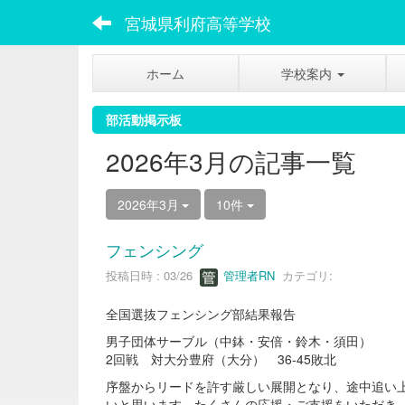
宮城県利府高等学校
ホーム
学校案内
部活動掲示板
2026年3月の記事一覧
2026年3月
10件
フェンシング
投稿日時 : 03/26
管理者RN
カテゴリ:
全国選抜フェンシング部結果報告
男子団体サーブル（中鉢・安倍・鈴木・須田）
2回戦 対大分豊府（大分） 36-45敗北
序盤からリードを許す厳しい展開となり、途中追い
いと思います。たくさんの応援・ご支援をいただき