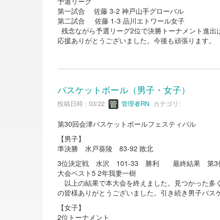
予選リーグ
第一試合 佐藤 3-2 神戸山手グローバル
第二試合 佐藤 1-3 品川エトワール女子
残念ながら予選リーグ2位で決勝トーナメント進出
応援ありがとうございました。今後も頑張ります。
バスケットボール（男子・女子）
投稿日時 : 03/22
管理者RN
カテゴリ:
第30回会津バスケットボールフェスティバル
【男子】
準決勝 水戸葵陵 83-92 敗北
3位決定戦 水沢 101-33 勝利 最終結果 第3
大会ベスト5 2年我妻一樹
以上の結果で本大会を終えました。見つかった多く
の皆様ありがとうございました。引き続き男子バス
【女子】
2位トーナメント