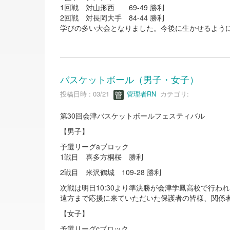
1回戦 対山形西 69-49 勝利
2回戦 対長岡大手 84-44 勝利
学びの多い大会となりました。今後に生かせるよう
バスケットボール（男子・女子）
投稿日時 : 03/21
管理者RN
カテゴリ:
第30回会津バスケットボールフェスティバル
【男子】
予選リーグaブロック
1戦目 喜多方桐桜 勝利
2戦目 米沢鶴城 109-28 勝利
次戦は明日10:30より準決勝が会津学鳳高校で行わ
遠方まで応援に来ていただいた保護者の皆様、関係
【女子】
予選リーグcブロック