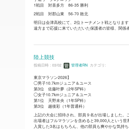
1戦目 対喜多方 86-35 勝利
2戦目 対郡山東 56-70 敗北
明日は会津高校にて、2位トーナメント戦となります
遠方まで応援に来ていただいた保護者の皆様、関係
陸上競技
投稿日時 : 03/02
管理者RN
カテゴリ:
東京マラソン2026】
◯男子10.7kmジュニア＆ユース
第3位 佐藤叶夢（2年SP科）
◯女子10.7kmジュニア＆ユース
第1位 天野未央（1年SP科）
第3位 越後彩（1年普通科）
上記の大会に招待され、部員９名が出場しました。
出場者はフルマラソンを含めると39,000人とい
入賞した3名はもちろん、他の部員も爽やかな気持